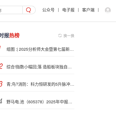
公众号
电子报
客户端
时报
热榜
换一换
组图 :| 2025分析师大会暨第七届新浪财经金麒麟分析师盛典现场
综合!指数小幅回;落 造船板块独自上涨
青;鸟?消防：科力恒研发的5升脉冲炮技术可搭载在消防无人机上
野马电.池（605378）2025年中报简析：增收不增利，公司应收账款体量较大