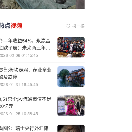
热点
视频
换一换
今—年收益54%，永赢基
金欧子辰：未来两三年固
态电池都是持续向上的机
2026-02-06 01:45:45
会，固态电解质肯定是大
几千亿级蛋糕
零售:板块走弱，茂业商业
触及跌停
2026-01-31 16:45:45
3,51只个;股流通市值不足
20亿元
2026-01-25 10:58:45
看图?：瑞士央行外汇储