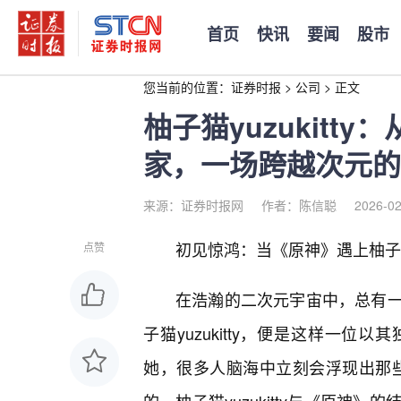
首页
快讯
要闻
股市
您当前的位置：
证券时报
>
公司
>
正文
柚子猫yuzukit
家，一场跨越次元的
来源：证券时报网
作者：陈信聪
2026-02
初见惊鸿：当《原神》遇上柚子猫y
点赞
在浩瀚的二次元宇宙中，总有
子猫yuzukitty，便是这样一
她，很多人脑海中立刻会浮现出那些栩