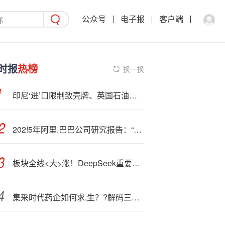
公众号
电子报
客户端
时报
热榜
换一换
印尼‘进’口限制致壳牌、英国石油加油站在该国燃油断供
202!5年阿里.巴巴公司研究报告：“千问”App上线，竞逐全球市场（附下载）
板块全线<大>涨！DeepSeek重要发布
集采时代药企如何求,生？?解码三家龙头企业的破局逻辑