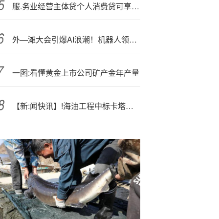
服.务业经营主体贷个人消费贷可享贴息 银行迅速响应 年贴息比例均为1个百分点
外—滩大会引爆AI浪潮！机器人领衔智能化需求井喷，3D视觉龙头奥比中光卡位核心赛道
一图:看懂黄金上市公司矿产金年产量
【新:闻快讯】!海油工程中标卡塔尔 40 亿美元海洋油气项目 刷新中国企业中东合同纪录